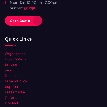
Mon – Sat: 10:00 am – 7:00 pm,
Sunday:
फूल टाइम
G
e
t
a
Q
u
o
t
e
Quick Links
Organization
How it’s Work
Service
Vivah
Donation
Privacy Policy
Support
Press media
Careers
Contact