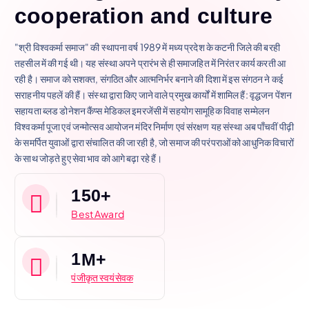
c
o
o
p
e
r
a
t
i
o
n
a
n
d
c
u
l
t
u
r
e
"श्री विश्वकर्मा समाज" की स्थापना वर्ष 1989 में मध्य प्रदेश के कटनी जिले की बरही
तहसील में की गई थी। यह संस्था अपने प्रारंभ से ही समाजहित में निरंतर कार्य करती आ
रही है। समाज को सशक्त, संगठित और आत्मनिर्भर बनाने की दिशा में इस संगठन ने कई
सराहनीय पहलें की हैं। संस्था द्वारा किए जाने वाले प्रमुख कार्यों में शामिल हैं: वृद्धजन पेंशन
सहायता ब्लड डोनेशन कैंप्स मेडिकल इमरजेंसी में सहयोग सामूहिक विवाह सम्मेलन
विश्वकर्मा पूजा एवं जन्मोत्सव आयोजन मंदिर निर्माण एवं संरक्षण यह संस्था अब पाँचवीं पीढ़ी
के समर्पित युवाओं द्वारा संचालित की जा रही है, जो समाज की परंपराओं को आधुनिक विचारों
के साथ जोड़ते हुए सेवा भाव को आगे बढ़ा रहे हैं।
1
5
0
+
Best Award
1
M+
पंजीकृत स्वयंसेवक