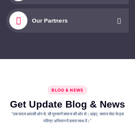
Our Partners
BLOG & NEWS
G
e
t
U
p
d
a
t
e
B
l
o
g
&
N
e
w
s
"एक कदम आपकी ओर से, सौ मुस्कानें समाज की ओर से। आइए, समाज सेवा के इस
पवित्र अभियान में हमारा साथ दें।"