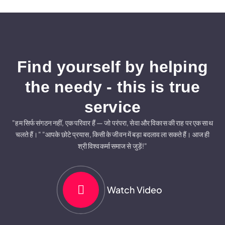
F
i
n
d
y
o
u
r
s
e
l
f
b
y
h
e
l
p
i
n
g
t
h
e
n
e
e
d
y
-
t
h
i
s
i
s
t
r
u
e
s
e
r
v
i
c
e
"हम सिर्फ संगठन नहीं, एक परिवार हैं — जो परंपरा, सेवा और विकास की राह पर एक साथ
चलते हैं।" "आपके छोटे प्रयास, किसी के जीवन में बड़ा बदलाव ला सकते हैं। आज ही
श्री विश्वकर्मा समाज से जुड़ें!"
Watch Video