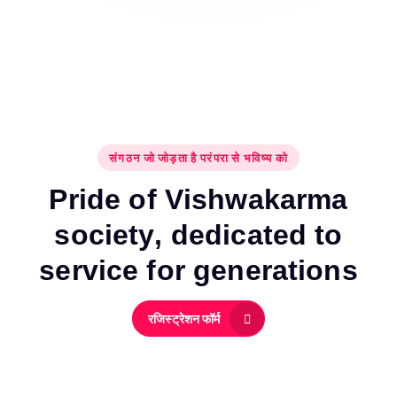
संगठन जो जोड़ता है परंपरा से भविष्य को
P
r
i
d
e
o
f
V
i
s
h
w
a
k
a
r
m
a
s
o
c
i
e
t
y
,
d
e
d
i
c
a
t
e
d
t
o
s
e
r
v
i
c
e
f
o
r
g
e
n
e
r
a
t
i
o
n
s
रजिस्ट्रेशन फॉर्म