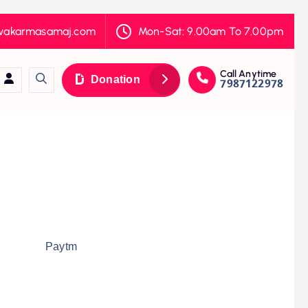
hwakarmasamaj.com
Mon-Sat: 9.00am To 7.00pm
Call Anytime
Donation
7987122978