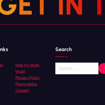
G
E
T
I
N
inks
Search
on
How it’s Work
Vivah
Privacy Policy
Press media
Contact