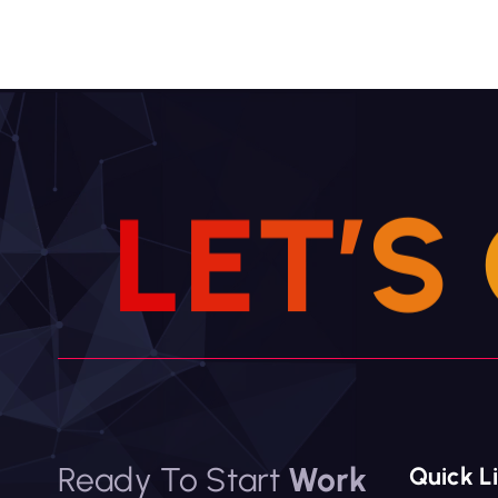
L
E
T
’
S
Ready To Start
Work
Quick L