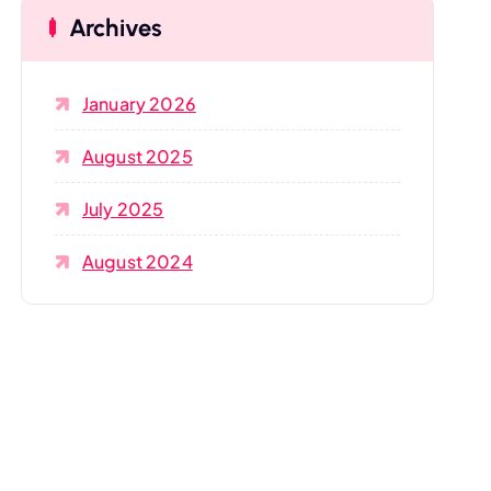
Archives
h
f
o
January 2026
r
:
August 2025
July 2025
August 2024