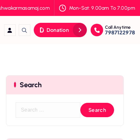
ishwakarmasamaj.com
Mon-Sat: 9.00am To 7.00pm
Call Anytime
Donation
7987122978
Search
S
e
a
r
c