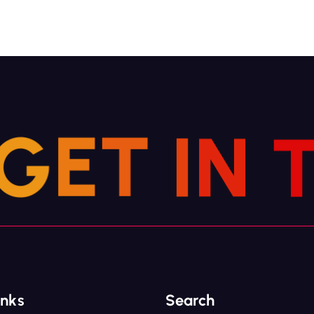
G
E
T
I
N
inks
Search